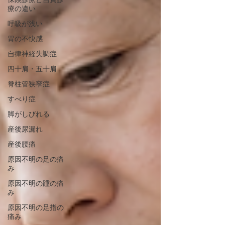
療の違い
呼吸が浅い
胃の不快感
自律神経失調症
四十肩・五十肩
脊柱管狭窄症
すべり症
脚がしびれる
産後尿漏れ
産後腰痛
原因不明の足の痛
み
原因不明の踵の痛
み
原因不明の足指の
痛み