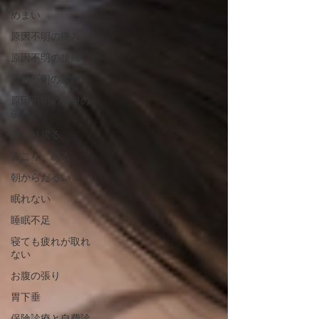
めまい
原因不明の痛み
原因不明の腰痛
原因不明の腹痛
原因不明の背中の
張り
肩こり戻る
首こり 戻る
朝からだるい
眠れない
睡眠不足
寝ても疲れが取れ
ない
お腹の張り
胃下垂
保険診療と自費診