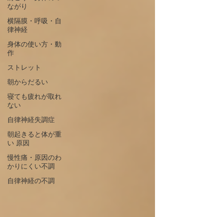
ながり
横隔膜・呼吸・自
律神経
身体の使い方・動
作
ストレット
朝からだるい
寝ても疲れが取れ
ない
自律神経失調症
朝起きると体が重
い 原因
慢性痛・原因のわ
かりにくい不調
自律神経の不調