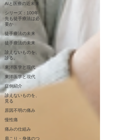
AIと医療の近未来
シリーズ：100年
先も徒手療法は必
要か
徒手療法の未来
徒手療法の未来
診えないものを、
診る。
東洋医学と現代
東洋医学と現代
症例紹介
診えないものを、
見る
原因不明の痛み
慢性痛
痛みの仕組み
肩こり・身体のつ