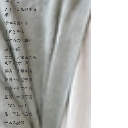
AIによる
ＡＩによる健康情
報
慢性疾患と食
栄養と身体
慢性痛の仕組み
自律神経
ブログ／施術の考
え方／慢性痛
腰痛・骨盤帯痛
腰痛・骨盤帯痛
腰痛・骨盤帯痛
腰痛・骨盤帯痛
症状から読む
足・下肢の症状
臨床の記録