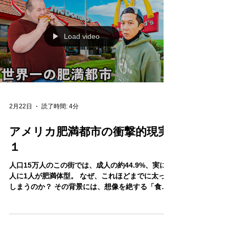
彼らのターゲットは「子ども」です。 味覚が発達
途上の幼少期に、テレビ番組のスポンサーを通じ
て濃い味や甘味を刷り込み、生涯にわたる顧客へ
と育て上げる。 これは緻密に計算されたビジネス
戦略なのです。
Load video
2月22日
読了時間: 4分
アメリカ肥満都市の衝撃的現実
１
人口15万人のこの街では、成人の約44.9%、実に2
人に1人が肥満体型。 なぜ、これほどまでに太って