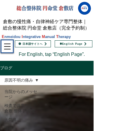
総
合整体院
円
命堂
倉
敷店
倉敷の慢性痛・自律神経ケア専門整体｜
総合整体院 円命堂 倉敷店（完全予約制）
E
nmeidou
I
ntegrative
M
anual
T
herapy
🔴 日本語サイトへ
🌐English Page
For English, tap “English Page”.
ブログ
原因不明の痛み
当院からのメッセ
ージ
検査で異常なし
倉敷 整体 円命堂
天気痛
頭痛