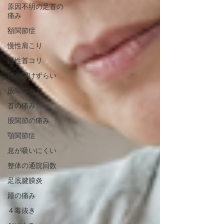
原因不明の足首の
痛み
額関節症
慢性肩こり
慢性首コリ
口が開けずらい
股関節と首
首の痛み
股関節の痛み
顎関節症
息が吸いにくい
整体の通院回数
足底腱膜炎
踵の痛み
４毒抜き