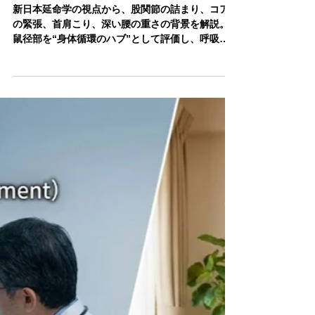
2月3日
読了時間: 6分
「鼠径部」は身体のボトルネッ
ク
新日本延命学の視点から、股関節の詰まり、コア
の緊張、首肩こり、深い腰の重さの背景を解説。
鼠径部を“身体循環のハブ”として評価し、呼吸・
骨盤・神経の連動から全身の回復力を引き出しま
す。