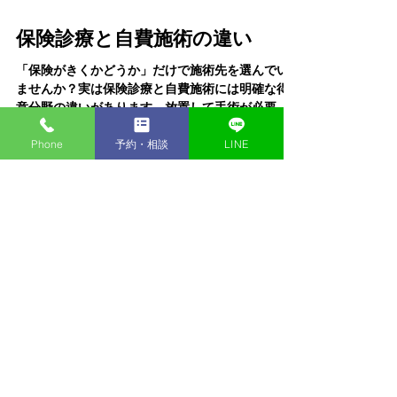
2月2日
読了時間: 4分
Phone
予約・相談
LINE
保険診療と自費施術の違い
「保険がきくかどうか」だけで施術先を選んでい
ませんか？実は保険診療と自費施術には明確な得
意分野の違いがあります。放置して手術が必要に
なる前に知っておきたい「賢い使い分け」と、実
際にあった医師からの紹介事例をご紹介。あなた
の今の不調に最適な選択肢を見つけましょう。