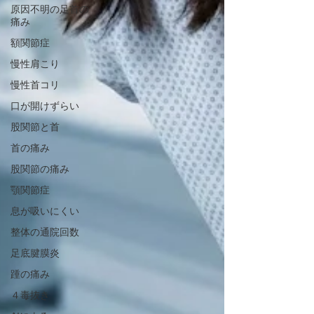
原因不明の足首の
痛み
額関節症
慢性肩こり
慢性首コリ
口が開けずらい
股関節と首
首の痛み
股関節の痛み
顎関節症
息が吸いにくい
整体の通院回数
足底腱膜炎
踵の痛み
４毒抜き