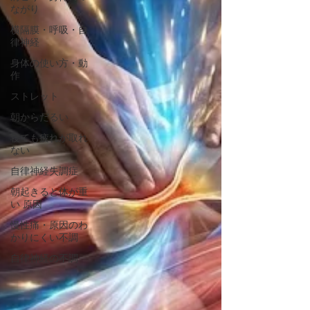
ながり
横隔膜・呼吸・自
律神経
身体の使い方・動
作
ストレット
朝からだるい
寝ても疲れが取れ
ない
自律神経失調症
朝起きると体が重
い 原因
慢性痛・原因のわ
かりにくい不調
自律神経の不調