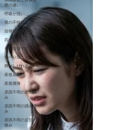
療の違い
呼吸が浅い
胃の不快感
自律神経失調症
四十肩・五十肩
脊柱管狭窄症
すべり症
脚がしびれる
産後尿漏れ
産後腰痛
原因不明の足の痛
み
原因不明の踵の痛
み
原因不明の足指の
痛み