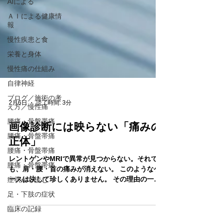
AIによる
ＡＩによる健康情
報
慢性疾患と食
栄養と身体
慢性痛の仕組み
自律神経
ブログ／施術の考
え方／慢性痛
腰痛・骨盤帯痛
2月6日
読了時間: 3分
腰痛・骨盤帯痛
画像診断には映らない「痛みの
腰痛・骨盤帯痛
正体」
腰痛・骨盤帯痛
症状から読む
レントゲンやMRIで異常が見つからない。それで
足・下肢の症状
も、肩・腰・首の痛みが消えない。 このようなケ
ースは決して珍しくありません。 その理由の一つ
臨床の記録
に、**画像には映らない“酸欠状態の組織”**があり