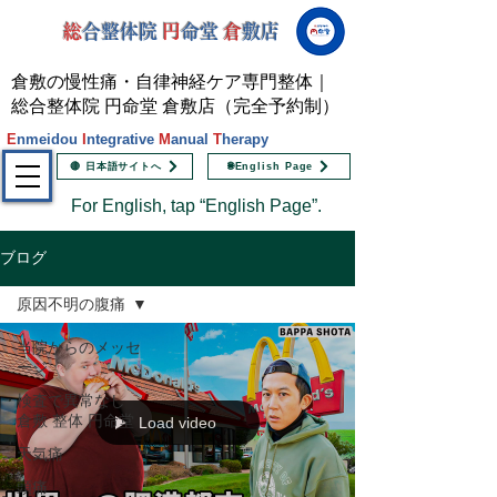
総
合整体院
円
命堂
倉
敷店
倉敷の慢性痛・自律神経ケア専門整体｜
総合整体院 円命堂 倉敷店（完全予約制）
E
nmeidou
I
ntegrative
M
anual
T
herapy
🔴 日本語サイトへ
🌐English Page
For English, tap “English Page”.
ブログ
原因不明の腹痛
当院からのメッセ
ージ
検査で異常なし
倉敷 整体 円命堂
Load video
天気痛
頭痛