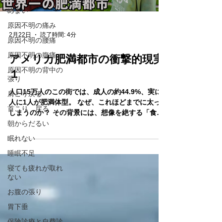
めまい
原因不明の痛み
2月22日
読了時間: 4分
原因不明の腰痛
原因不明の腹痛
アメリカ肥満都市の衝撃的現実
原因不明の背中の
１
張り
人口15万人のこの街では、成人の約44.9%、実に2
肩こり戻る
人に1人が肥満体型。 なぜ、これほどまでに太って
首こり 戻る
しまうのか？ その背景には、想像を絶する「食の
環境」と「社会の罠」がありました。 朝から砂糖
朝からだるい
漬け、昼はピザ食べ放題の衝撃 現地の食生活は、
眠れない
日本人には想像がつかないほど高カロリーです。
睡眠不足
寝ても疲れが取れ
ない
お腹の張り
胃下垂
保険診療と自費診