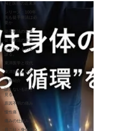
AIと医療の近未来
ます。
シリーズ：100年
先も徒手療法は必
要か
徒手療法の未来
徒手療法の未来
診えないものを、
診る。
東洋医学と現代
東洋医学と現代
症例紹介
診えないものを、
見る
原因不明の痛み
慢性痛
痛みの仕組み
肩こり・身体のつ