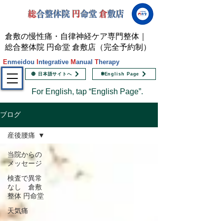
総
合整体院
円
命堂
倉
敷店
倉敷の慢性痛・自律神経ケア専門整体｜
総合整体院 円命堂 倉敷店（完全予約制）
E
nmeidou
I
ntegrative
M
anual
T
herapy
🔴 日本語サイトへ
🌐English Page
For English, tap “English Page”.
ブログ
産後腰痛
当院からの
メッセージ
検査で異常
なし 倉敷
整体 円命堂
天気痛