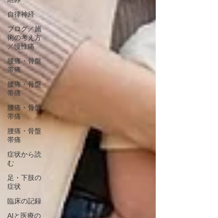
自律神経
ブログ／施
術の考え方
／慢性痛
腰痛・骨盤
帯痛
腰痛・骨盤
帯痛
腰痛・骨盤
帯痛
腰痛・骨盤
帯痛
症状から読
む
足・下肢の
症状
臨床の記録
AIと医療の