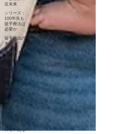
近未来
シリーズ：
100年先も
徒手療法は
必要か
徒手療法の
未来
徒手療法の
未来
診えないも
のを、診
る。
東洋医学と
現代
東洋医学と
現代
症例紹介
診えないも
のを、見る