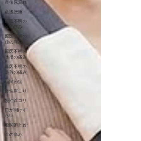
産後尿漏れ
産後腰痛
原因不明の
足の痛み
原因不明の
踵の痛み
原因不明の
足指の痛み
原因不明の
足首の痛み
額関節症
慢性肩こり
慢性首コリ
口が開けず
らい
股関節と首
首の痛み