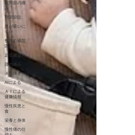
股関節の痛
み
顎関節症
息が吸いに
くい
整体の通院
回数
足底腱膜炎
踵の痛み
４毒抜き
AIによる
ＡＩによる
健康情報
慢性疾患と
食
栄養と身体
慢性痛の仕
組み