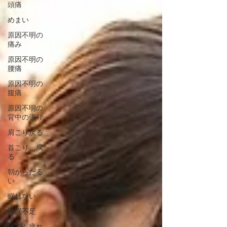
頭痛
めまい
原因不明の
痛み
原因不明の
腰痛
原因不明の
腹痛
原因不明の
背中の張り
肩こり戻る
首こり 戻
る
朝からだる
い
眠れない
睡眠不足
寝ても疲れ