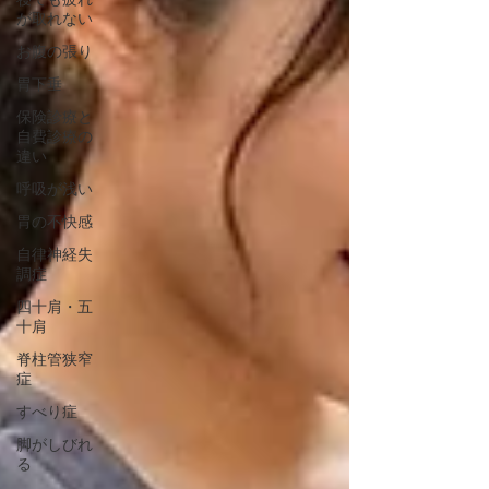
が取れない
お腹の張り
胃下垂
保険診療と
自費診療の
違い
呼吸が浅い
胃の不快感
自律神経失
調症
四十肩・五
十肩
脊柱管狭窄
症
すべり症
脚がしびれ
る