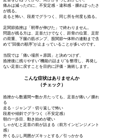
痛みは減ったのに、不安定感・違和感・腫れぼったさ
が残る。
走ると怖い、段差でグラつく、同じ所を何度も捻る。
足関節捻挫は「靭帯が伸びた」で終わりません。
問題が残る方は、足首だけでなく、距骨の位置、足部
の荷重、下腿の筋ポンプ、股関節〜体幹の連動まで含
めて“回復の順序”が止まっていることが多いのです。
当院では「痛い場所＝原因」と決めつけず、
捻挫後に残りやすい“機能の詰まり”を整理し、再発し
ない足首に戻すことを目的に評価・施術します。
こんな症状はありませんか
（チェック）
捻挫から数週間〜数か月たっても、足首が痛い／腫れ
る
走る・ジャンプ・切り返しで怖い
段差や傾斜でグラつく（不安定感）
朝の一歩目、動き始めが硬い
しゃがむと足首の前が詰まる（前方インピンジメント
感）
外くるぶし周囲がズキッとする／引っかかる