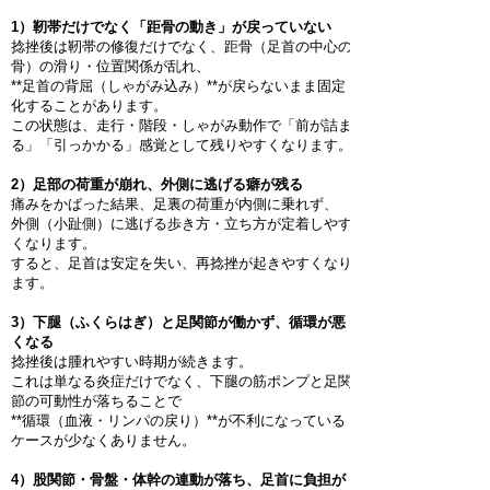
1）靭帯だけでなく「距骨の動き」が戻っていない
捻挫後は靭帯の修復だけでなく、距骨（足首の中心の
骨）の滑り・位置関係が乱れ、
**足首の背屈（しゃがみ込み）**が戻らないまま固定
化することがあります。
この状態は、走行・階段・しゃがみ動作で「前が詰ま
る」「引っかかる」感覚として残りやすくなります。
2）足部の荷重が崩れ、外側に逃げる癖が残る
痛みをかばった結果、足裏の荷重が内側に乗れず、
外側（小趾側）に逃げる歩き方・立ち方が定着しやす
くなります。
すると、足首は安定を失い、再捻挫が起きやすくなり
ます。
3）下腿（ふくらはぎ）と足関節が働かず、循環が悪
くなる
捻挫後は腫れやすい時期が続きます。
これは単なる炎症だけでなく、下腿の筋ポンプと足関
節の可動性が落ちることで
**循環（血液・リンパの戻り）**が不利になっている
ケースが少なくありません。
4）股関節・骨盤・体幹の連動が落ち、足首に負担が