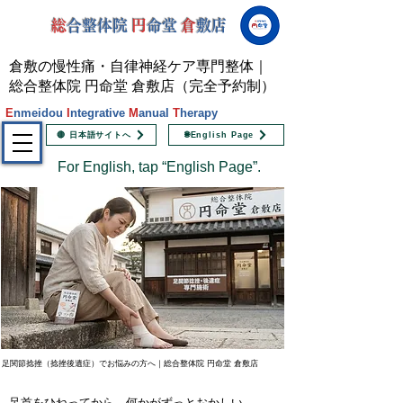
総
合整体院
円
命堂
倉
敷店
倉敷の慢性痛・自律神経ケア専門整体｜
総合整体院 円命堂 倉敷店（完全予約制）
E
nmeidou
I
ntegrative
M
anual
T
herapy
🔴 日本語サイトへ
🌐English Page
For English, tap “English Page”.
足関節捻挫（捻挫後遺症）でお悩みの方へ｜総合整体院 円命堂 倉敷店
足首をひねってから、何かがずっとおかしい。