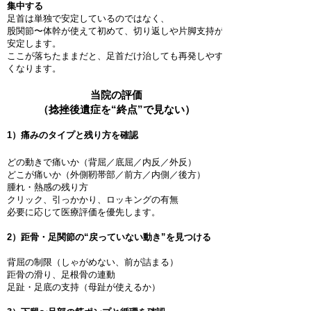
集中する
足首は単独で安定しているのではなく、
股関節〜体幹が使えて初めて、切り返しや片脚支持が
安定します。
ここが落ちたままだと、足首だけ治しても再発しやす
くなります。
当院の評価
（捻挫後遺症を“終点”で見ない）
1）痛みのタイプと残り方を確認
どの動きで痛いか（背屈／底屈／内反／外反）
どこが痛いか（外側靭帯部／前方／内側／後方）
腫れ・熱感の残り方
クリック、引っかかり、ロッキングの有無
必要に応じて医療評価を優先します。
2）距骨・足関節の“戻っていない動き”を見つける
背屈の制限（しゃがめない、前が詰まる）
距骨の滑り、足根骨の連動
足趾・足底の支持（母趾が使えるか）