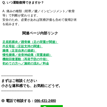
Q. いつ運動復帰できますか？
A. 痛みの種類（靭帯／腱／インピンジメント／軟骨
等）で判断が変わります。
安全のため、必要があれば医療評価も含めて復帰計画
を組みます。
関連ページ内部リンク
足底筋膜炎／踵骨棘（足の荷重が関連）
外反母趾（足趾支持の関連）
膝痛（足首由来の連鎖）
慢性腰痛／坐骨神経痛（荷重連鎖）
機能回復運動（再発予防の中核）
初めての方へ／施術の流れ／料金
────────────
まずはご相談ください
小さな違和感でも、お気軽にどうぞ。
────────────
🟢
電話で相談する：
086-431-2480