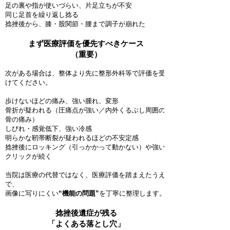
足の裏や指が使いづらい、片足立ちが不安
同じ足首を繰り返し捻る
捻挫後から、膝・股関節・腰まで調子が崩れた
まず医療評価を優先すべきケース
（重要）
次がある場合は、整体より先に整形外科等で評価を受
けてください。
歩けないほどの痛み、強い腫れ、変形
骨折が疑われる（圧痛点が強い／内外くるぶし周囲の
骨の痛み）
しびれ・感覚低下、強い冷感
明らかな靭帯断裂が疑われるほどの不安定感
捻挫後にロッキング（引っかかって動かない）や強い
クリックが続く
当院は医療の代替ではなく、医療評価を踏まえたうえ
で、
画像に写りにくい
“機能の問題”
を丁寧に整理します。
捻挫後遺症が残る
「よくある落とし穴」