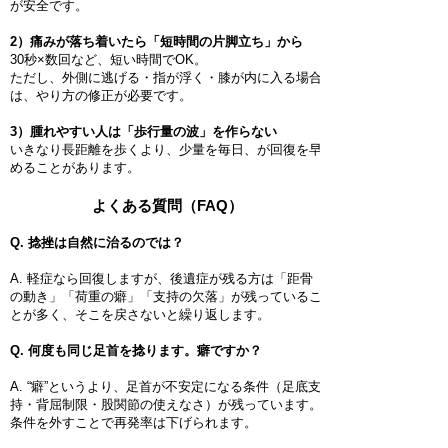
が安全です。
2）痛みが落ち着いたら「短時間の片脚立ち」から
30秒×数回など、短い時間でOK。
ただし、外側に逃げる・指が浮く・膝が内に入る場合
は、やり方の修正が必要です。
3）腫れやすい人は「歩行量の波」を作らない
いきなり長距離を歩くより、少量を毎日、が回復を早
めることがあります。
よくある質問（FAQ）
Q. 捻挫は自然に治るのでは？
A. 軽症なら回復しますが、後遺症が残る方は「距骨
の動き」「荷重の癖」「支持の欠落」が残っているこ
とが多く、そこを戻さないと繰り返します。
Q. 何度も同じ足首を捻ります。癖ですか？
A. “癖”というより、足首が不安定になる条件（足底支
持・背屈制限・股関節の使えなさ）が残っています。
条件を外すことで再発率は下げられます。