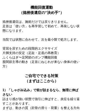
機能回復運動
（捻挫後遺症の“決め手”）
捻挫後遺症は、施術だけでは戻りきりません。
足首は「使い方」を再学習して初めて、再発しない状
態になります。
当院では状態に合わせて、次を最小限で処方します。
背屈を戻すための段階的エクササイズ
片脚支持の安定（足趾・足底の再教育）
ふくらはぎ〜足関節のポンプ機能回復
股関節主導の動き（足首にねじれが来ない身体の使い
方）
ご自宅でできる対策
（まずはここから）
1）「しゃがみ込み」で前が詰まるなら、無理に伸ば
さない
詰まり感が強い状態で強引に伸ばすと、炎症を繰り返
すことがあります。
まずは、動きの質（距骨の滑り・荷重）を整える方向