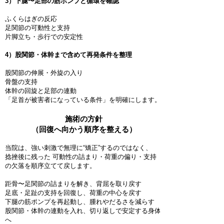
3）下腿〜足部の筋ポンプと循環を確認
ふくらはぎの反応
足関節の可動性と支持
片脚立ち・歩行での安定性
4）股関節・体幹まで含めて再発条件を整理
股関節の伸展・外旋の入り
骨盤の支持
体幹の回旋と足部の連動
「足首が被害者になっている条件」を明確にします。
施術の方針
（回復へ向かう順序を整える）
当院は、強い刺激で無理に“矯正”するのではなく、
捻挫後に残った 可動性の詰まり・荷重の偏り・支持
の欠落を順序立てて戻します。
距骨〜足関節の詰まりを解き、背屈を取り戻す
足底・足趾の支持を回復し、荷重の中心を戻す
下腿の筋ポンプを再起動し、腫れやだるさを減らす
股関節・体幹の連動を入れ、切り返しで安定する身体
へ