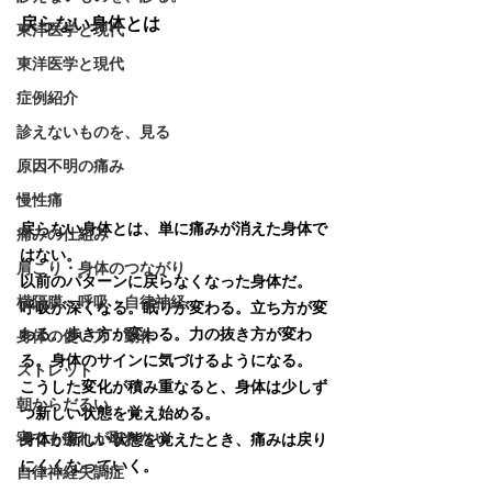
戻らない身体とは
東洋医学と現代
東洋医学と現代
症例紹介
診えないものを、見る
原因不明の痛み
慢性痛
戻らない身体とは、単に痛みが消えた身体で
痛みの仕組み
はない。
肩こり・身体のつながり
以前のパターンに戻らなくなった身体だ。
横隔膜・呼吸・自律神経
呼吸が深くなる。眠りが変わる。立ち方が変
わる。歩き方が変わる。力の抜き方が変わ
身体の使い方・動作
る。身体のサインに気づけるようになる。
ストレット
こうした変化が積み重なると、身体は少しず
朝からだるい
つ新しい状態を覚え始める。
寝ても疲れが取れない
身体が新しい状態を覚えたとき、痛みは戻り
にくくなっていく。
自律神経失調症