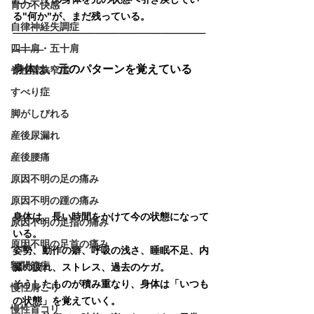
胃の不快感
る"何か"が、まだ残っている。
自律神経失調症
─────────────────────────
四十肩・五十肩
────
身体は、元のパターンを覚えている
脊柱管狭窄症
すべり症
脚がしびれる
産後尿漏れ
産後腰痛
原因不明の足の痛み
原因不明の踵の痛み
身体は、長い時間をかけて今の状態になって
原因不明の足指の痛み
いる。
原因不明の足首の痛み
姿勢、動作の癖、呼吸の浅さ、睡眠不足、内
額関節症
臓の疲れ、ストレス、過去のケガ。
そうしたものが積み重なり、身体は「いつも
慢性肩こり
の状態」を覚えていく。
慢性首コリ