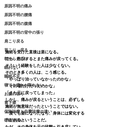
原因不明の痛み
原因不明の腰痛
原因不明の腹痛
原因不明の背中の張り
肩こり戻る
首こり 戻る
施術を受けた直後は楽になる。
でも、数日するとまた痛みが戻ってくる。
朝からだるい
そういう経験をした人は少なくない。
眠れない
そのとき多くの人は、こう感じる。
睡眠不足
「やっぱり治っていなかったのかな」
寝ても疲れが取れない
「その場だけだったのかな」
「また元に戻ってしまった」
お腹の張り
しかし、痛みが戻るということは、必ずしも
胃下垂
施術が無意味だったということではない。
保険診療と自費診療の違い
一度でも楽になったなら、身体には変化する
力があるということだ。
呼吸が浅い
ただ、その身体を元の状態へ引き戻してい