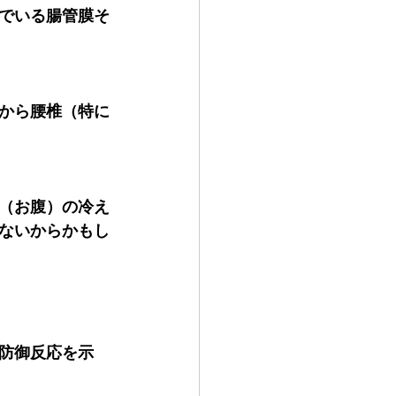
でいる
腸管膜そ
から
腰椎（特に
（お腹）の冷え
ないから
かもし
防御反応を示