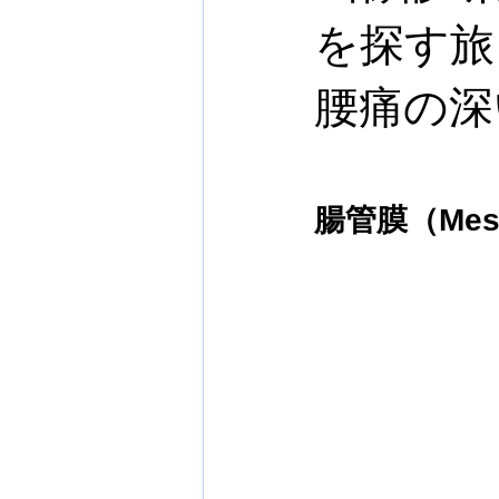
を探す旅（
寝ても疲れが取れない
お腹の
腰痛の深
自律神経失調症
四十肩・五十
腸管膜（Mes
原因不明の足の痛み
原因不明