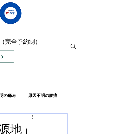
店（完全予約制）
明の痛み
原因不明の腰痛
眠れない
睡眠不足
源地」