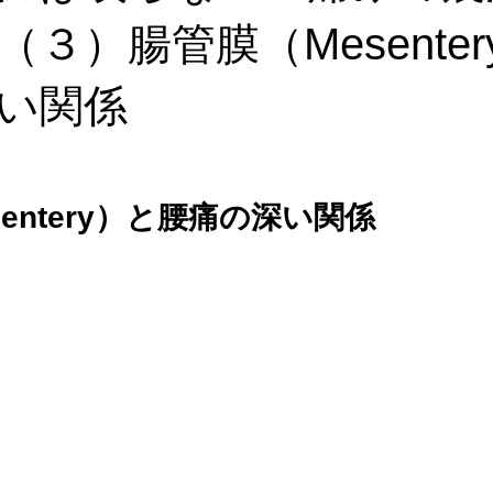
３）腸管膜（Mesenter
張り
胃下垂
保険診療と自費診療の違い
呼吸が浅い
い関係
肩
脊柱管狭窄症
すべり症
脚がしびれる
産後尿
entery）と腰痛の深い関係
の踵の痛み
原因不明の足指の痛み
原因不明の足首の痛み