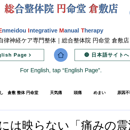
総
合整体院
円
命堂
倉
敷店
E
nmeidou
I
ntegrative
M
anual
T
herapy
自律神経ケア専門整体｜総合整体院 円命堂 倉敷
glish Page
🔴 日本語サイトへ
For English, tap “English Page”.
し 倉敷 整体 円命堂
天気痛
頭痛
めまい
原因不
中の張り
肩こり戻る
首こり 戻る
朝からだるい
には映らない「痛みの震