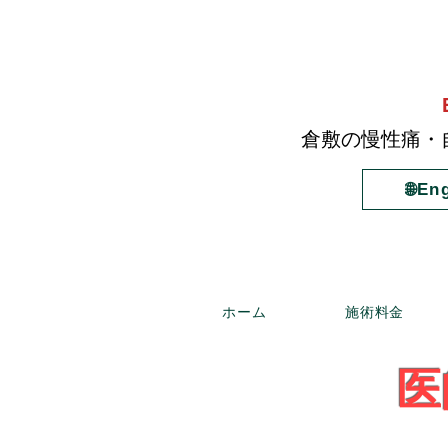
倉敷の慢性痛・
🌐En
ホーム
施術料金
医