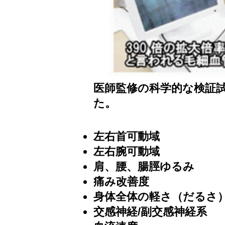
医師監修の科学的な検証
た。
左右首可動域
左右腕可動域
肩、腰、腸脛ゆるみ
痛み改善度
身体全体の軽さ（だるさ
交感神経/副交感神経系