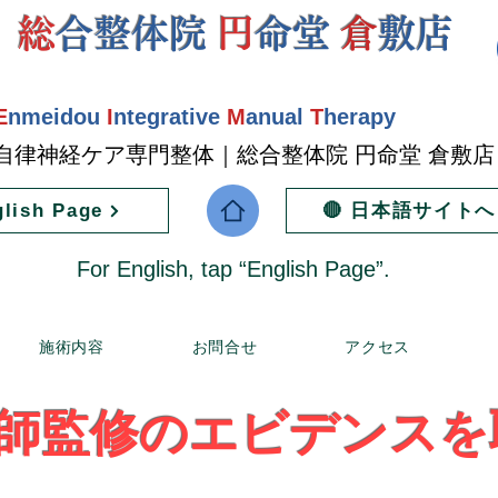
総
合整体院
円
命堂
倉
敷店
E
nmeidou
I
ntegrative
M
anual
T
herapy
自律神経ケア専門整体｜総合整体院 円命堂 倉敷
glish Page
🔴 日本語サイトへ
For English, tap “English Page”.
施術内容
お問合せ
アクセス
師監修のエビデンスを